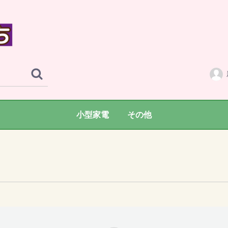
小型家電
その他
掃除機
炊飯器